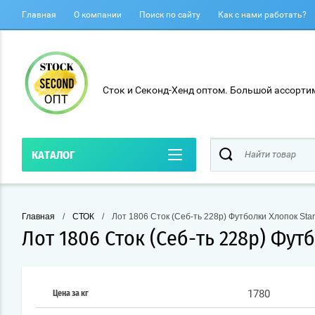
Главная
О компании
Поиск по сайту
Как с нами работать?
Сток и Секонд-Хенд оптом. Большой ассортим
КАТАЛОГ
Главная
/
СТОК
/
Лот 1806 Сток (Себ-ть 228р) Футболки Хлопок Stanl
Лот 1806 Сток (Себ-ть 228р) Футб
1780
Цена за кг