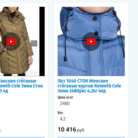
Женские стёганые
Лот 1040 СТОК Женские
nneth Cole Зима Сток
стёганые куртки Kenneth Cole
3 ед
Зима 2480ркг 4,2кг 4ед
Цена за кг
2480
Вес
4,2
10 416
.
руб.