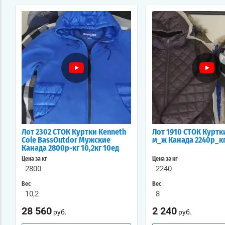
Лот 2302 СТОК Куртки Kenneth
Лот 1910 СТОК Куртк
Colе BassOutdor Мужские
м_ж Канада 2240р_кг
Канада 2800р-кг 10,2кг 10ед
Цена за кг
Цена за кг
2800
2240
Вес
Вес
10,2
8
28 560
2 240
руб.
руб.