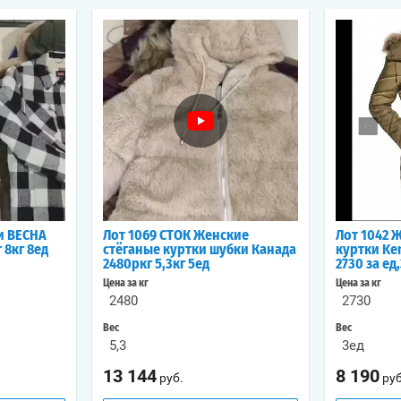
и ВЕСНА
Лот 1069 СТОК Женские
Лот 1042 
 8кг 8ед
стёганые куртки шубки Канада
куртки Ke
2480ркг 5,3кг 5ед
2730 за ед,
Цена за кг
Цена за кг
2480
2730
Вес
Вес
5,3
3ед
13 144
8 190
руб.
руб